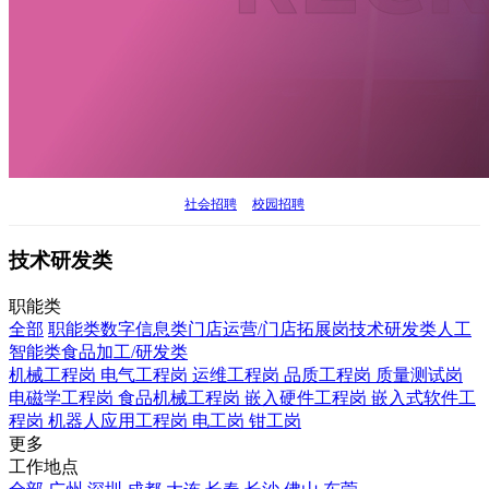
社会招聘
校园招聘
技术研发类
职能类
全部
职能类
数字信息类
门店运营/门店拓展岗
技术研发类
人工
智能类
食品加工/研发类
机械工程岗
电气工程岗
运维工程岗
品质工程岗
质量测试岗
电磁学工程岗
食品机械工程岗
嵌入硬件工程岗
嵌入式软件工
程岗
机器人应用工程岗
电工岗
钳工岗
更多
工作地点