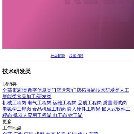
社会招聘
校园招聘
技术研发类
职能类
全部
职能类
数字信息类
门店运营/门店拓展岗
技术研发类
人工
智能类
食品加工/研发类
机械工程岗
电气工程岗
运维工程岗
品质工程岗
质量测试岗
电磁学工程岗
食品机械工程岗
嵌入硬件工程岗
嵌入式软件工
程岗
机器人应用工程岗
电工岗
钳工岗
更多
工作地点