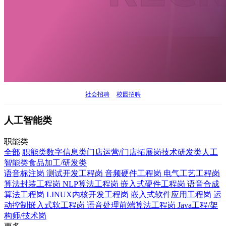
社会招聘
校园招聘
人工智能类
职能类
全部
职能类
数字信息类
门店运营/门店拓展岗
技术研发类
人工
智能类
食品加工/研发类
语音标注岗
测试开发工程岗
音频硬件工程岗
电气工艺工程岗
算法封装工程岗
NLP算法工程岗
嵌入式硬件工程岗
语音合成
算法工程岗
LINUX内核开发工程岗
嵌入式软件应用工程岗
运
动控制嵌入式软工程岗
语音处理前端算法工程岗
Java工程/架
构师/技术岗