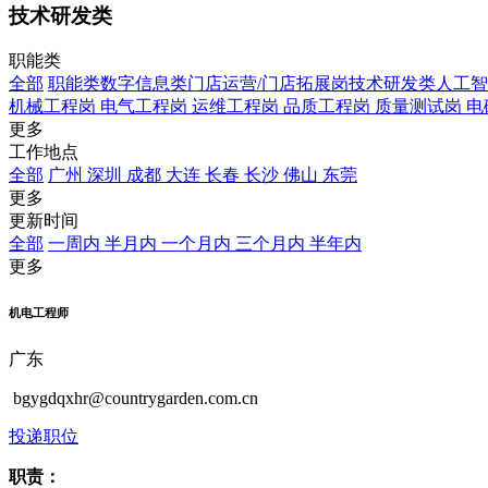
技术研发类
职能类
全部
职能类
数字信息类
门店运营/门店拓展岗
技术研发类
人工智
机械工程岗
电气工程岗
运维工程岗
品质工程岗
质量测试岗
电
更多
工作地点
全部
广州
深圳
成都
大连
长春
长沙
佛山
东莞
更多
更新时间
全部
一周内
半月内
一个月内
三个月内
半年内
更多
机电工程师
广东
bgygdqxhr@countrygarden.com.cn
投递职位
职责：