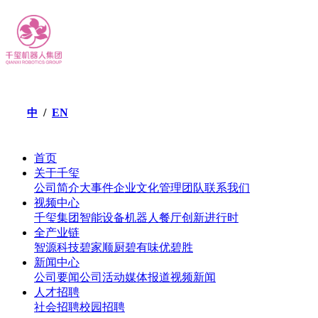
/
EN
中
首页
关于千玺
公司简介
大事件
企业文化
管理团队
联系我们
视频中心
千玺集团
智能设备
机器人餐厅
创新进行时
全产业链
智源科技
碧家顺厨
碧有味
优碧胜
新闻中心
公司要闻
公司活动
媒体报道
视频新闻
人才招聘
社会招聘
校园招聘