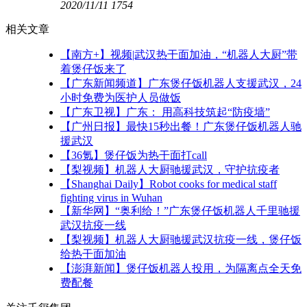
2020/11/11
1754
相关文章
【南方+】视频|武汉热干面加油，“机器人大厨”带
着煲仔饭来了
【广东新闻频道】广东煲仔饭机器人支援武汉，24
小时免费为医护人员做饭
【广东卫视】广东： 用高科技筑起“防疫墙”
【广州日报】最快15秒出餐！广东煲仔饭机器人驰
援武汉
【36氪】煲仔饭为热干面打call
【梨视频】机器人大厨驰援武汉，守护抗疫者
【Shanghai Daily】Robot cooks for medical staff
fighting virus in Wuhan
【新华网】“奥利给！”广东煲仔饭机器人千里驰援
武汉抗疫一线
【梨视频】机器人大厨驰援武汉抗疫一线，煲仔饭
给热干面加油
【澎湃新闻】煲仔饭机器人投用，为隔离点全天免
费配餐