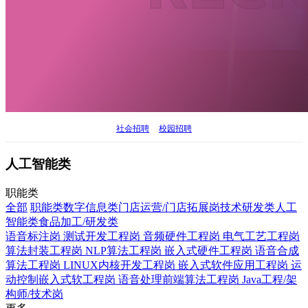
社会招聘
校园招聘
人工智能类
职能类
全部
职能类
数字信息类
门店运营/门店拓展岗
技术研发类
人工
智能类
食品加工/研发类
语音标注岗
测试开发工程岗
音频硬件工程岗
电气工艺工程岗
算法封装工程岗
NLP算法工程岗
嵌入式硬件工程岗
语音合成
算法工程岗
LINUX内核开发工程岗
嵌入式软件应用工程岗
运
动控制嵌入式软工程岗
语音处理前端算法工程岗
Java工程/架
构师/技术岗