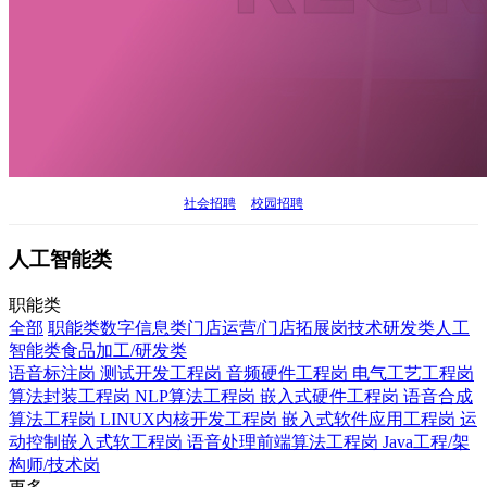
社会招聘
校园招聘
人工智能类
职能类
全部
职能类
数字信息类
门店运营/门店拓展岗
技术研发类
人工
智能类
食品加工/研发类
语音标注岗
测试开发工程岗
音频硬件工程岗
电气工艺工程岗
算法封装工程岗
NLP算法工程岗
嵌入式硬件工程岗
语音合成
算法工程岗
LINUX内核开发工程岗
嵌入式软件应用工程岗
运
动控制嵌入式软工程岗
语音处理前端算法工程岗
Java工程/架
构师/技术岗